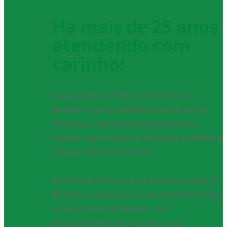
Há mais de 25 anos
atendendo com
carinho!
Inaugurada em 1994, a Simone Pizza
destaca-se pela tradição em servir pizzas
deliciosas, elaboradas artesanalmente
usando ingredientes de altíssima qualidade e
assadas em forno a lenha.
Na Simone Pizza você vai encontrar mais de
80 sabores de pizza, em um ambiente amplo
e absolutamente familiar, com
estacionamento próprio para sua